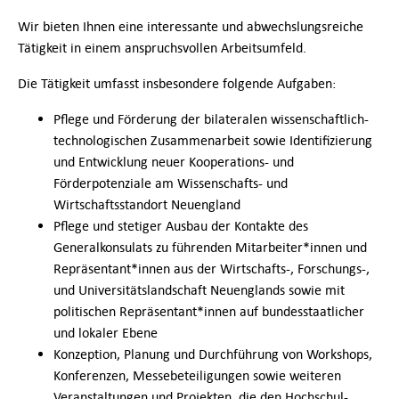
German-American Organizations in Germany
Government Agencies
Wir bieten Ihnen eine interessante und abwechslungsreiche
Mentoring Program
Tätigkeit in einem anspruchsvollen Arbeitsumfeld.
EVENTS
Die Tätigkeit umfasst insbesondere folgende Aufgaben:
Upcoming & Recent Events
Pflege und Förderung der bilateralen wissenschaftlich-
Events (until 2024)
technologischen Zusammenarbeit sowie Identifizierung
YOUNG PROFESSIONALS
und Entwicklung neuer Kooperations- und
About the Young Professionals Group
Förderpotenziale am Wissenschafts- und
YP Steering Committee 2026
Wirtschaftsstandort Neuengland
Young Professional Events
Pflege und stetiger Ausbau der Kontakte des
Mentoring Program
Generalkonsulats zu führenden Mitarbeiter*innen und
2025 Rising Leaders Award
Repräsentant*innen aus der Wirtschafts-, Forschungs-,
und Universitätslandschaft Neuenglands sowie mit
NEWS
politischen Repräsentant*innen auf bundesstaatlicher
und lokaler Ebene
ABOUT US
Konzeption, Planung und Durchführung von Workshops,
Executive Team and Board
Konferenzen, Messebeteiligungen sowie weiteren
Advisory Council
Veranstaltungen und Projekten, die den Hochschul-,