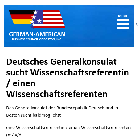
GERMAN-AMERICAN
BUSINESS COUNCIL OF BOSTON, INC.
HOME
Deutsches Generalkonsulat
MEMBERSHIP
sucht Wissenschaftsreferentin
Benefits and Costs
/ einen
Become a member
Member Directory
Wissenschaftsreferenten
Our Corporate Members
Das Generalkonsulat der Bundesrepublik Deutschland in
RESOURCES
Boston sucht baldmöglichst
Job & Internship Opportunities
Resumes / CVs of Job Candidates
eine Wissenschaftsreferentin / einen Wissenschaftsreferenten
German-American Organizations in MA
(m/w/d)